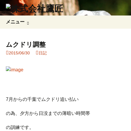
コ
検
メニュー
ン
索:
テ
ン
ムクドリ調整
ツ
2015/06/30
日記
へ
ス
キ
ッ
プ
7月からの千葉でムクドリ追い払い
の為、夕方から日没までの薄暗い時間帯
の訓練です。