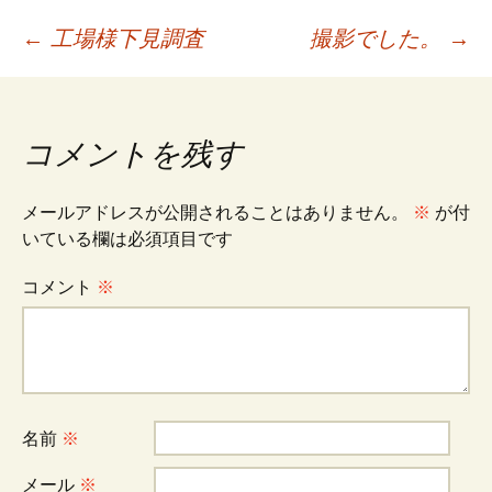
投
←
工場様下見調査
撮影でした。
→
稿
コメントを残す
ナ
メールアドレスが公開されることはありません。
※
が付
ビ
いている欄は必須項目です
コメント
※
ゲ
ー
シ
名前
※
メール
※