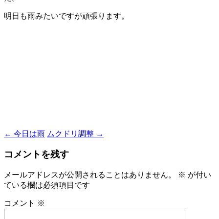
明日も雨みたいですが頑張ります。
←
今日は雨
ムクドリ調整
→
投
稿
コメントを残す
ナ
メールアドレスが公開されることはありません。
※
が付い
ビ
ている欄は必須項目です
ゲ
コメント
※
ー