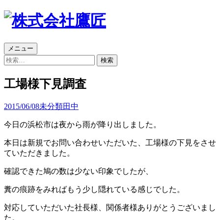
コ
メニュー
ン
検
テ
索:
ン
工場様下見調査
ツ
へ
2015/06/08
未分類
田中
ス
キ
今日の浜松市は夜から雨が降り出しました。
ッ
プ
本日は新規でお問い合わせいただいた、工場様の下見をさせ
ていただきました。
確認できた鳩の数は少ない印象でしたが、
糞の痕跡をみればもう少し隠れている感じでした。
対応していただいた社長様、関係者様ありがとうございまし
た。