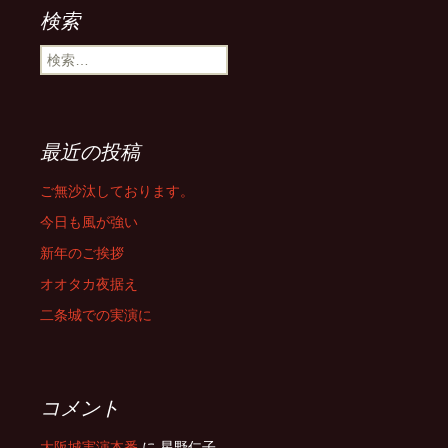
検索
検
索:
最近の投稿
ご無沙汰しております。
今日も風が強い
新年のご挨拶
オオタカ夜据え
二条城での実演に
コメント
大阪城実演本番
に
星野仁子