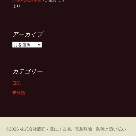
より
アーカイブ
ア
ー
カ
イ
ブ
カテゴリー
日記
未分類
©
2026
株式会社鷹匠 - 鷹による鳩、害鳥駆除・防除と追い払い