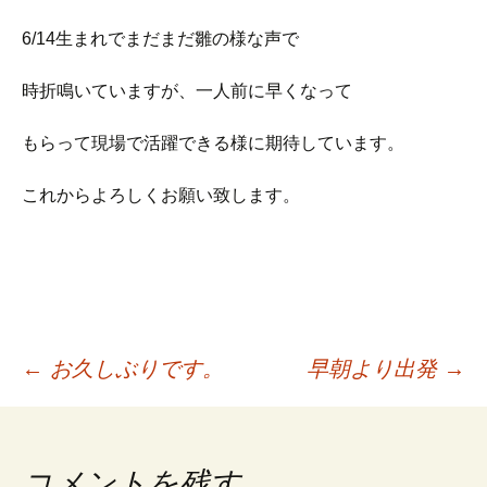
6/14生まれでまだまだ雛の様な声で
時折鳴いていますが、一人前に早くなって
もらって現場で活躍できる様に期待しています。
これからよろしくお願い致します。
投
←
お久しぶりです。
早朝より出発
→
稿
コメントを残す