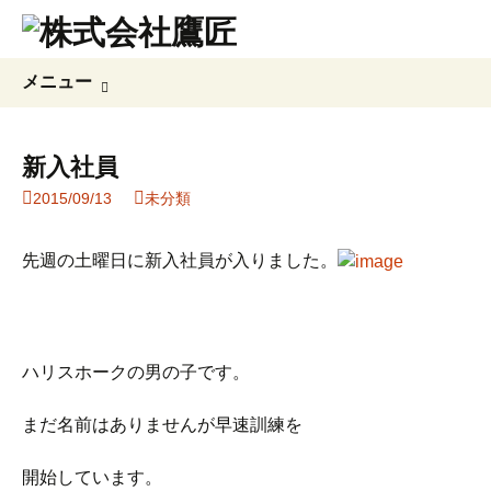
コ
検
メニュー
ン
索:
テ
ン
新入社員
ツ
2015/09/13
未分類
へ
ス
キ
先週の土曜日に新入社員が入りました。
ッ
プ
ハリスホークの男の子です。
まだ名前はありませんが早速訓練を
開始しています。